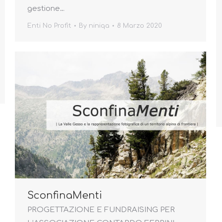
gestione…
Enti No Profit
By
niniqa
8 Marzo 2020
SconfinaMenti
PROGETTAZIONE E FUNDRAISING PER