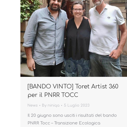
[BANDO VINTO] Toret Artist 360
per il PNRR TOCC
News
By
niniqa
5 Luglio 2023
Il 20 giugno sono usciti i risultati del bando
PNRR Tocc – Transizione Ecologica