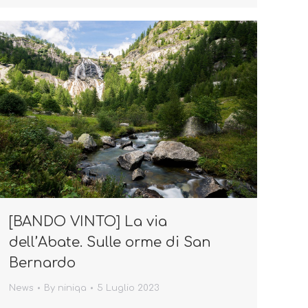
[BANDO VINTO] La via
dell’Abate. Sulle orme di San
Bernardo
News
By
niniqa
5 Luglio 2023