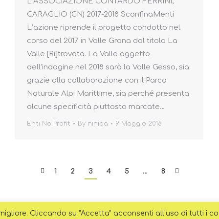
L’ASSOCIAZIONE CONTARDO FERRINI,
CARAGLIO (CN) 2017-2018 SconfinaMenti
L’azione riprende il progetto condotto nel
corso del 2017 in Valle Grana dal titolo La
Valle [Ri]trovata. La Valle oggetto
dell’indagine nel 2018 sarà la Valle Gesso, sia
grazie alla collaborazione con il Parco
Naturale Alpi Marittime, sia perché presenta
alcune specificità piuttosto marcate…
Enti No Profit
By
niniqa
9 Maggio 2018
1
2
3
4
5
…
8
 migliore. Cliccando su "Accetta" acconsenti all'uso di tutti i co