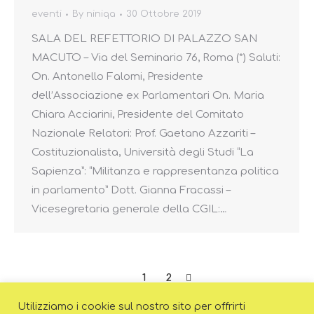
eventi
By
niniqa
30 Ottobre 2019
SALA DEL REFETTORIO DI PALAZZO SAN
MACUTO – Via del Seminario 76, Roma (*) Saluti:
On. Antonello Falomi, Presidente
dell’Associazione ex Parlamentari On. Maria
Chiara Acciarini, Presidente del Comitato
Nazionale Relatori: Prof. Gaetano Azzariti –
Costituzionalista, Università degli Studi “La
Sapienza”: “Militanza e rappresentanza politica
in parlamento” Dott. Gianna Fracassi –
Vicesegretaria generale della CGIL:…
1
2
Utilizziamo i cookie sul nostro sito per offrirti