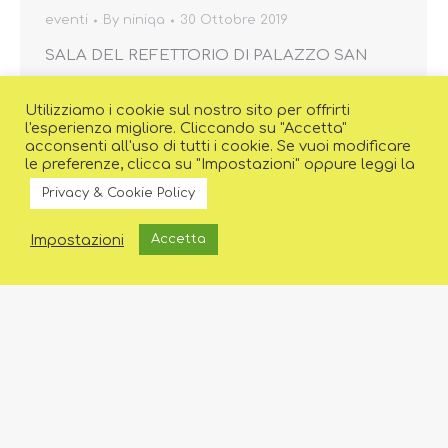
eventi
By
niniqa
30 Ottobre 2019
SALA DEL REFETTORIO DI PALAZZO SAN
MACUTO – Via del Seminario 76, Roma (*) Saluti:
On. Antonello Falomi, Presidente
Utilizziamo i cookie sul nostro sito per offrirti
l'esperienza migliore. Cliccando su "Accetta"
dell’Associazione ex Parlamentari On. Maria
acconsenti all'uso di tutti i cookie. Se vuoi modificare
Chiara Acciarini, Presidente del Comitato
le preferenze, clicca su "Impostazioni" oppure leggi la
Nazionale Relatori: Prof. Gaetano Azzariti –
Privacy & Cookie Policy
Costituzionalista, Università degli Studi “La
Impostazioni
Accetta
Sapienza”: “Militanza e rappresentanza politica
in parlamento” Dott. Gianna Fracassi –
Vicesegretaria generale della CGIL:…
1
2