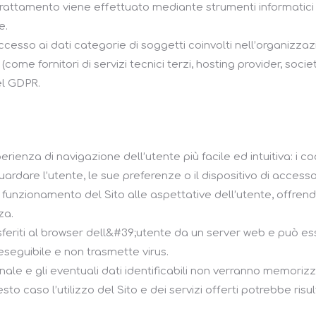
l trattamento viene effettuato mediante strumenti informatic
e.
accesso ai dati categorie di soggetti coinvolti nell’organizza
ome fornitori di servizi tecnici terzi, hosting provider, socie
el GDPR.
sperienza di navigazione dell’utente più facile ed intuitiva: i 
dare l’utente, le sue preferenze o il dispositivo di accesso 
 funzionamento del Sito alle aspettative dell’utente, offren
za.
rasferiti al browser dell&#39;utente da un server web e può 
 eseguibile e non trasmette virus.
le e gli eventuali dati identificabili non verranno memorizzat
uesto caso l’utilizzo del Sito e dei servizi offerti potrebbe risu