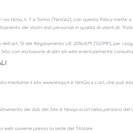
in via Nota, n. 7 a Torino (“NiniQa”), con questa Policy mette 
ttamento dei Vostri dati personali in qualità di utenti (A. Trat
 dell’art. 13 del Regolamento UE 2016/679 (“GDPR”), per i sogg
l Sito, con esclusione di altri siti web eventualmente consultat
LI
ato mediante il sito www.niniqa.it è NiniQa s.c.ar.l, che può 
 trattamento dei dati del Sito è Niniqa scarl nella persona de
ito web avviene presso la sede del Titolare.