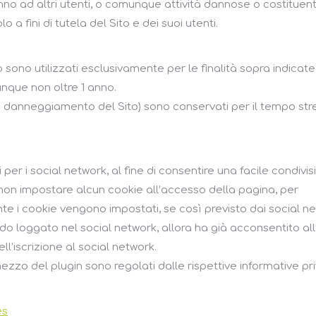
ad altri utenti, o comunque attività dannose o costituenti r
o a fini di tutela del Sito e dei suoi utenti.
to sono utilizzati esclusivamente per le finalità sopra indica
unque non oltre 1 anno.
tivi di danneggiamento del Sito) sono conservati per il tempo 
per i social network, al fine di consentire una facile condivis
 non impostare alcun cookie all’accesso della pagina, per
te i cookie vengono impostati, se così previsto dai social ne
do loggato nel social network, allora ha già acconsentito all
l’iscrizione al social network.
zzo del plugin sono regolati dalle rispettive informative priv
es