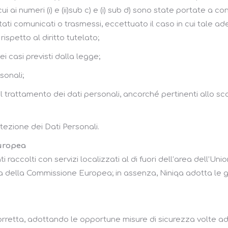
 cui ai numeri (i) e (ii)sub c) e (i) sub d) sono state portate a
stati comunicati o trasmessi, eccettuato il caso in cui tale a
petto al diritto tutelato;
ei casi previsti dalla legge;
sonali;
imi al trattamento dei dati personali, ancorché pertinenti allo sc
tezione dei Dati Personali.
Europea
 raccolti con servizi localizzati al di fuori dell’area dell’Un
za della Commissione Europea; in assenza, Niniqa adotta le 
 e corretta, adottando le opportune misure di sicurezza volte 