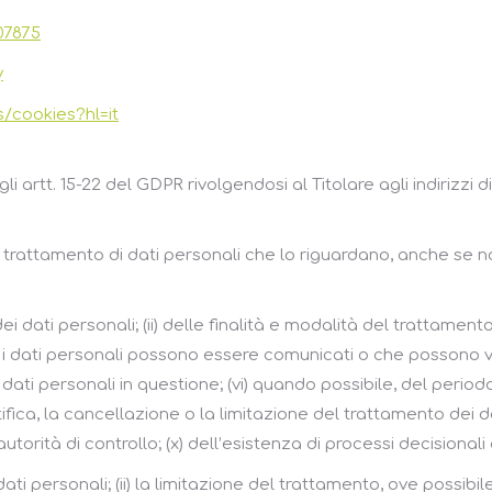
07875
y
s/cookies?hl=it
gli artt. 15-22 del GDPR rivolgendosi al Titolare agli indirizzi d
trattamento di dati personali che lo riguardano, anche se no
dei dati personali; (ii) delle finalità e modalità del trattamento; (
ali i dati personali possono essere comunicati o che possono 
dati personali in questione; (vi) quando possibile, del periodo
ttifica, la cancellazione o la limitazione del trattamento dei dati
’autorità di controllo; (x) dell’esistenza di processi decisiona
dati personali; (ii) la limitazione del trattamento, ove possibile;