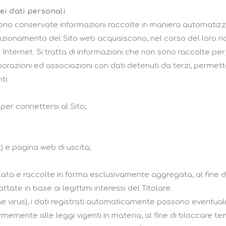
dei dati personali
engono conservate informazioni raccolte in maniera automatizzat
zionamento del Sito web acquisiscono, nel corso del loro norm
i Internet. Si tratta di informazioni che non sono raccolte per
razioni ed associazioni con dati detenuti da terzi, permettere
ti:
 per connettersi al Sito;
l) e pagina web di uscita;
ata e raccolte in forma esclusivamente aggregata, al fine di 
ttate in base ai legittimi interessi del Titolare.
evazione virus), i dati registrati automaticamente possono ev
rmemente alle leggi vigenti in materia, al fine di bloccare tent