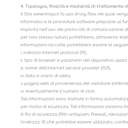
4. Tipologia, finalità e modalità di trattamento 
Il Sito www.niniqa.it fa uso di log files nei quali v
informatici e le procedure software preposte al fun
implicita nell’uso dei protocolli di comunicazione d
per loro stessa natura potrebbero, attraverso elabo
informazioni raccolte potrebbero essere le seguen
i. indirizzo internet protocol (IP);
ii. tipo di browser e parametri del dispositivo usato
iii. nome dell’internet service provider (ISP);
iv. data e orario di visita;
v. pagina web di provenienza del visitatore (referra
vi. eventualmente il numero di click.
Tali informazioni sono trattate in forma automatizz
per motivi di sicurezza. Tali informazioni saranno tra
A fini di sicurezza (filtri antispam, firewall, ril
l’indirizzo IP, che potrebbe essere utilizzato, confo