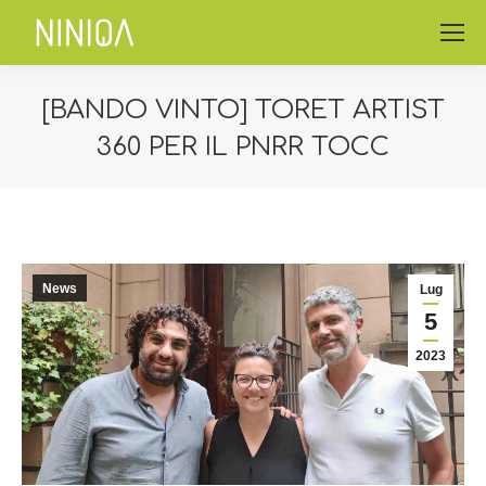
[BANDO VINTO] TORET ARTIST
360 PER IL PNRR TOCC
You are here:
News
Lug
5
2023